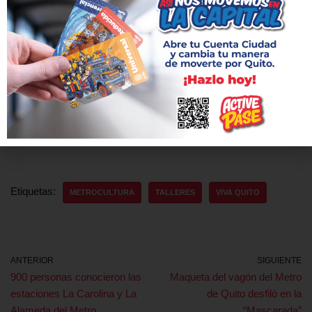
estaciones multimodales (El Labrador, La Magdalena, El Recreo
y Quitumbe).
De esta manera, la alcaldía del Dr. Jorge Yunda Machado a
través de la Empresa Pública Metropolitana Metro de Quito,
reafirma su compromiso de continuar de manera firme y
efectiva con la construcción de la obra de movilidad y transporte
más importante de la historia moderna de ciudad.
Etiquetas:
METROCULTURA
TALLERES
VIVA QUITO
ANTERIOR
SIGUIENTE
900 personas conocieron las
Maqueta del vagón del Metro
estaciones La Carolina y La
de Quito desfiló en la
Alameda del Metro
“Mascarada”