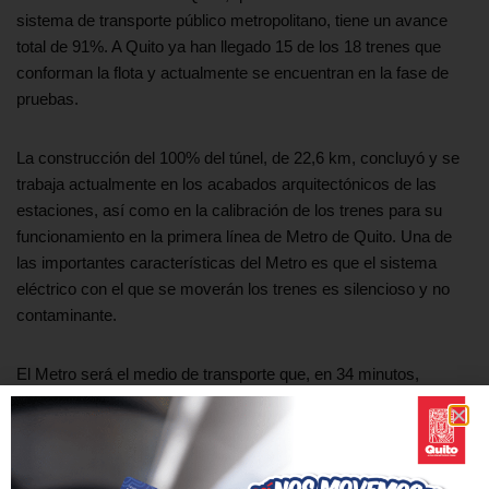
sistema de transporte público metropolitano, tiene un avance
total de 91%. A Quito ya han llegado 15 de los 18 trenes que
conforman la flota y actualmente se encuentran en la fase de
pruebas.
La construcción del 100% del túnel, de 22,6 km, concluyó y se
trabaja actualmente en los acabados arquitectónicos de las
estaciones, así como en la calibración de los trenes para su
funcionamiento en la primera línea de Metro de Quito. Una de
las importantes características del Metro es que el sistema
eléctrico con el que se moverán los trenes es silencioso y no
contaminante.
El Metro será el medio de transporte que, en 34 minutos,
trasladará a hasta 1 500 personas en cada tren de seis
vagones, desde Quitumbe hasta El Labrador, acortando los
tiempos de movilidad diaria y facilitando la integración de cada
viajero con las líneas en superficie por medio de las cuatro