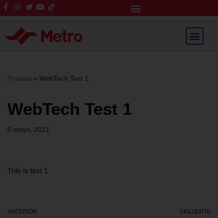
Rendición de Cuentas
Saltar
al
contenido
Portada
»
WebTech Test 1
WebTech Test 1
6 mayo, 2021
This is test 1
ANTERIOR
SIGUIENTE