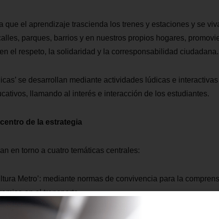
 que el aprendizaje trascienda los trenes y estaciones y se viv
s calles, parques, barrios y en nuestros propios hogares, promov
n el respeto, la solidaridad y la corresponsabilidad ciudadana.
cas’ se desarrollan mediante actividades lúdicas e interactivas 
ativos, llamando al interés e interacción de los estudiantes.
centro de la estrategia
zan en torno a cuatro temáticas centrales:
ltura Metro’: mediante normas de convivencia para la comprens
romiso en el transporte.
o’: datos históricos sobre la movilidad en el Distrito Metropolita