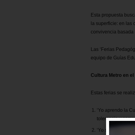
Esta propuesta busca
la superficie: en la
convivencia basada e
Las ‘Ferias Pedagógi
equipo de Guías Educ
Cultura Metro en el 
Estas ferias se reali
‘Yo aprendo la Cu
tolerancia y comp
‘Yo sé, yo conserv