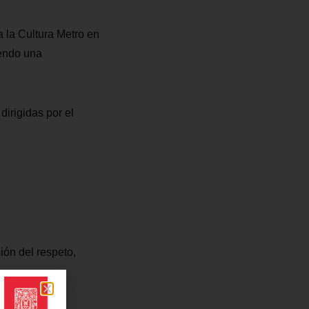
a la Cultura Metro en
iendo una
dirigidas por el
ión del respeto,
no, hasta la