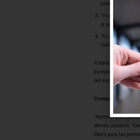
modernidad con el
‘Yo pago rápido y 
al servicio.
‘Yo vivo la Cultur
Gallito de la Cate
A través de esta me
transporte, es un es
del sistema.
Comportamientos id
“Aprendí que cuando
demás usuarios. Tamb
libres para las pers