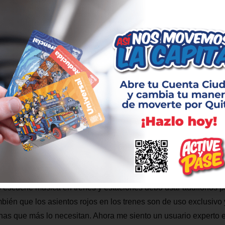
 Metro de Quito.
digital’: a través de los medios de acceso digitales para ahorra
a Metro’: con actividades de retroalimentación y una ‘promesa col
dral.
todología, chicos y chicas comprenden que el Metro es más que
pacio de convivencia donde cada usuario tiene una responsabil
eales en el transporte subterráneo
 escuche música en trenes y estaciones debo usar audífonos pa
ién que los asientos rojos en los trenes son de uso exclusivo
onas que más lo necesitan. Ahora me siento un usuario experto e