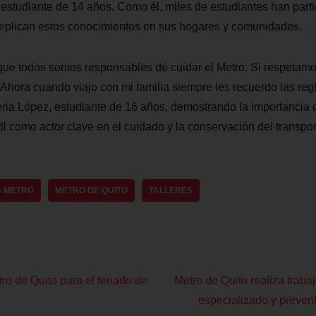
estudiante de 14 años. Como él, miles de estudiantes han parti
eplican estos conocimientos en sus hogares y comunidades.
ue todos somos responsables de cuidar el Metro. Si respetamos
 Ahora cuando viajo con mi familia siempre les recuerdo las regl
ria López, estudiante de 16 años, demostrando la importancia d
l como actor clave en el cuidado y la conservación del transpor
 METRO
METRO DE QUITO
TALLERES
ro de Quito para el feriado de
Metro de Quito realiza trab
especializado y prevent