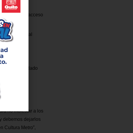
r tiempo en el acceso
ectiva’ junto al
 un medio de
idad en el cuidado
ra no molestar a los
 y debemos dejarlos
n Cultura Metro”,