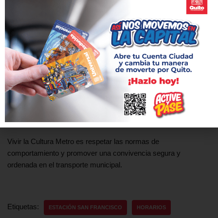
Se puede hacer una compra adelantada de ticket físico en
cualquier estación, indicando su punto de partida, con una
vigencia de siete días.
Evite transportar bultos u objetos que superen los 60 cm de
ancho y largo. En caso de llevar ramos, hágalo en una bolsa
adecuada para mantener los estándares de limpieza en
estaciones y trenes.
Para asistir a la procesión, también se puede llegar desde la
estación Alameda.
Vivir la Cultura Metro es respetar las normas de
comportamiento y promover una convivencia segura y
ordenada en el transporte municipal.
Etiquetas:
ESTACIÓN SAN FRANCISCO
HORARIOS