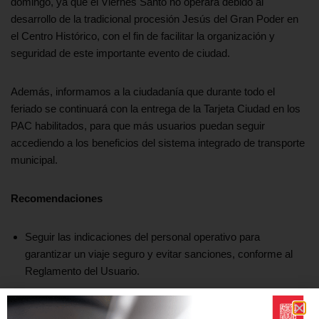
domingo, ya que el Viernes Santo no operará debido al
desarrollo de la tradicional procesión Jesús del Gran Poder en
el Centro Histórico, con el fin de facilitar la organización y
seguridad de este importante evento de ciudad.
Además, informamos a la ciudadanía que durante todo el
feriado se continuará con la entrega de la Tarjeta Ciudad en los
PAC habilitados, para que más usuarios puedan seguir
accediendo a los beneficios del sistema integrado de transporte
municipal.
Recomendaciones
Seguir las indicaciones del personal operativo para
garantizar un viaje seguro y evitar sanciones, conforme al
Reglamento del Usuario.
Utilizar medios de acceso digitales como la app Quito no
mueve, la cédula de identidad o la Tarjeta Ciudad.