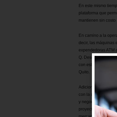
En este mismo tiempo
plataforma que permi
mantienen sin costo 
En camino a la opera
decir, las máquinas 
expendedoras ATM dis
Q. Desde el primer d
con estas máquinas o
Quito.
Adicional, los promo
con la ciudadanía en
y negocios, además d
proyecto en unidades
mercados municipale