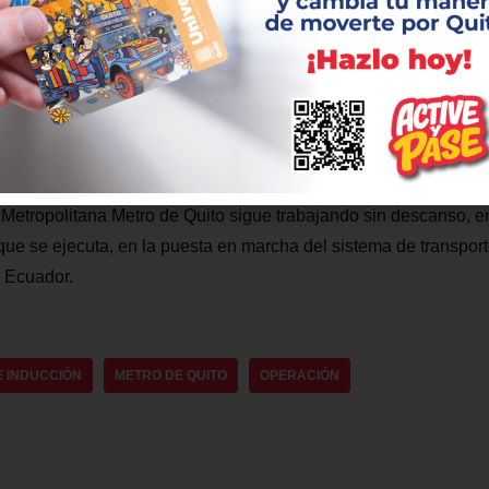
parte de la puesta en marcha de este proyecto pionero de transp
OMMT se capacitó al personal, en los diferentes subsistemas 
e Quito: señalización ferroviaria, operación de material rodante
 otros.
Metropolitana Metro de Quito sigue trabajando sin descanso, e
 que se ejecuta, en la puesta en marcha del sistema de transpo
e Ecuador.
E INDUCCIÓN
METRO DE QUITO
OPERACIÓN