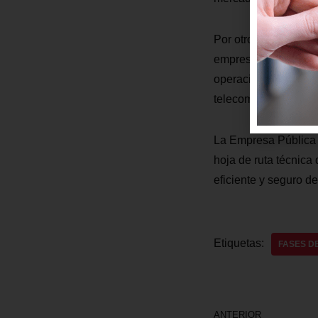
Por otro lado, como 
empresa operadora E
operación del Metro d
telecomunicaciones y
La Empresa Pública 
hoja de ruta técnica
eficiente y seguro d
Etiquetas:
FASES D
ANTERIOR