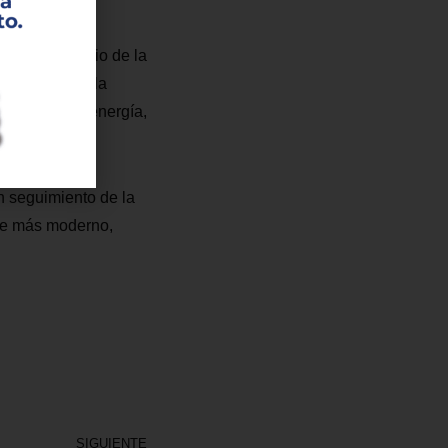
orte, por medio de la
que permiten la
, gestión de energía,
n seguimiento de la
rte más moderno,
SIGUIENTE