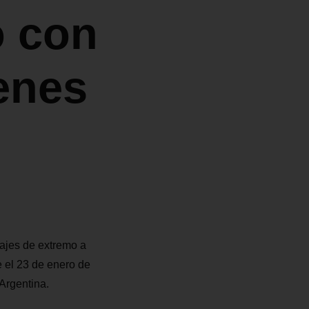
o con
renes
iajes de extremo a
 el 23 de enero de
 Argentina.