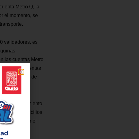
cuenta Metro Q, la
por el momento, se
transporte.
40 validadores, es
áquinas
en las cuentas Metro
tivo en sus cuentas
je en el Metro de
ado el acercamiento
estas en domicilios
ó a socializar el
tos mayores,