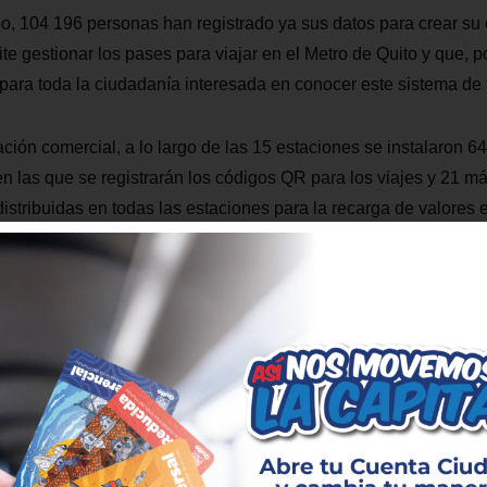
, 104 196 personas han registrado ya sus datos para crear su 
te gestionar los pases para viajar en el Metro de Quito y que, 
para toda la ciudadanía interesada en conocer este sistema de 
ción comercial, a lo largo de las 15 estaciones se instalaron 6
en las que se registrarán los códigos QR para los viajes y 21 m
tribuidas en todas las estaciones para la recarga de valores 
ía de la operación comercial, los usuarios podrán recargar efec
 desde las taquillas de estación y así obtener sus pases de via
tores sociales y guías educativos del Metro de Quito han realiz
 los sectores cercanos a las 15 estaciones, levantando 90 encu
e 15 entrevistas de percepción. Este acercamiento también llev
 educativas, unidades de policía comunitaria, centros de adul
s y asociaciones de comerciantes y vendedores