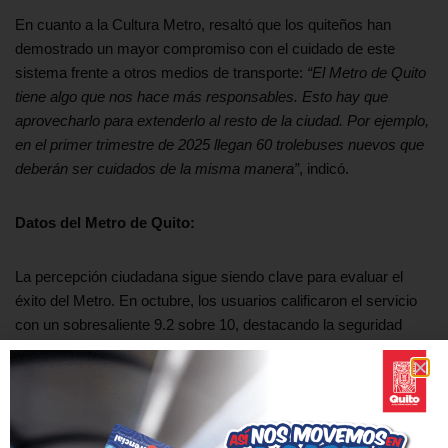
En cuanto a la Cultura Metro, resaltó que los quiteños han
demostrado un mayor compromiso con el cuidado de este
sistema frente a otros medios de transporte:
“El Metro de Quito
tiene algo que nos hace más responsables. Esto hay que
aprovecharlo para extenderlo al resto de la ciudad. Por ejemplo,
en el primer trimestre de 2025 llegan 60 trolebuses nuevos que
deberán ser cuidados de la misma manera”
, indicó.
Datos del Metro de Quito:
La percepción ciudadana sigue siendo clave para evaluar el
éxito del Metro. En octubre, los usuarios calificaron el servicio
con un sobresaliente 9.2 sobre 10, destacando la seguridad
(9.3) y la prevención del acoso (9.2). Estos resultados reflejan el
compromiso de ofrecer un servicio seguro y accesible para
todos.