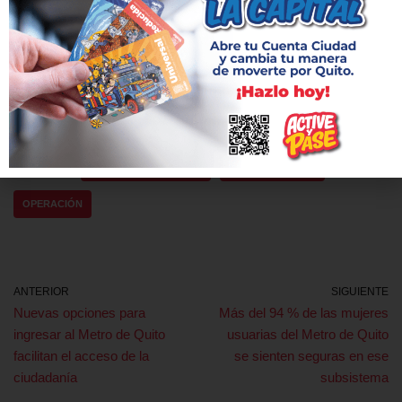
Según los datos operacionales, las estaciones más utilizadas
son: Quitumbe, Labrador e Iñaquito. Estas conectan puntos
estratégicos del sur, norte y centro de Quito, y se destacan por
su alta afluencia y capacidad para facilitar la movilidad en la
ciudad.
Etiquetas:
BOLETÍN ESTADÍSTICO
METRO DE QUITO
OPERACIÓN
ANTERIOR
SIGUIENTE
Nuevas opciones para
Más del 94 % de las mujeres
ingresar al Metro de Quito
usuarias del Metro de Quito
facilitan el acceso de la
se sienten seguras en ese
ciudadanía
subsistema