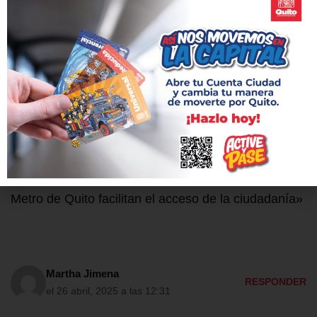
ANTERIOR
SIGUIENTE
Afluencia en el Metro de Quito
Metro de Quito llega a los 50
rompe récords: 4,9 millones
millones de viajes en su
de viajes en octubre
primer año de operaciones
1 comentario en «Nuevas opciones para ingresar al
Metro de Quito facilitan el acceso de la ciudadanía»
Martha Jimena
RESPONDER
el 26 abril, 2025 a las 12:31