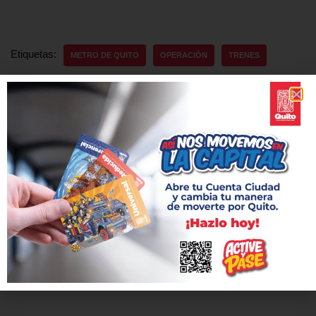
Etiquetas:
METRO DE QUITO
OPERACIÓN
TRENES
ANTERIOR
SIGUIENTE
Metro de Quito sí recibe
Metro de Quito superó los 25
mantenimiento enfatiza Pabel
millones de viajes
Muñoz
1 comentario en «Abril marca récord de viajes
diarios en 2024»