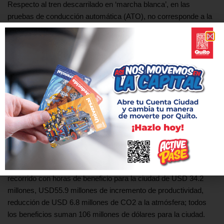
Respecto al tren descarrilado en ‘marcha blanca’, en las
pruebas de conducción automática (ATO), no corresponde a la
administración actual y tendrá que ser respondido por la
garantía de Acciona, suceso que fue informado al Concejo
Metropolitano por la Empresa Metro de Quito en el informe
noviembre-diciembre de 2023.
Beneficios para la ciudad
En 157 días se operación del Metro, se han realizado 20
millones de viajes, transportado a más de la población del
Ecuador, es como que cada ecuatoriano haya hecho un viaje en
el Metro. No generaba recursos, ahora se han recibido USD 9.1
millones por ingresos tarifarios, un ahorro en el tiempo de
recorrido con horas de beneficio para la ciudad de USD 34.2
millones, USD55.9 millones de incremento de productividad,
reducción de USD 6.8 millones de CO2 a la atmósfera; todos
los beneficios suman 106 millones de dólares para la ciudad.