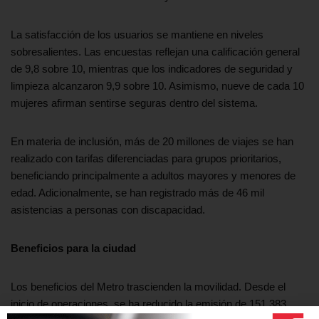
La satisfacción de los usuarios se mantiene en niveles
sobresalientes. Las encuestas reflejan una calificación general
de 9,8 sobre 10, mientras que los indicadores de seguridad y
limpieza alcanzaron 9,9 sobre 10. Asimismo, nueve de cada 10
mujeres afirman sentirse seguras dentro del sistema.
En materia de inclusión, más de 20 millones de viajes se han
realizado con tarifas diferenciadas para grupos prioritarios,
beneficiando principalmente a adultos mayores y menores de
edad. Adicionalmente, se han registrado más de 46 mil
asistencias a personas con discapacidad.
Beneficios para la ciudad
Los beneficios del Metro trascienden la movilidad. Desde el
inicio de operaciones, se ha reducido la emisión de 151.383