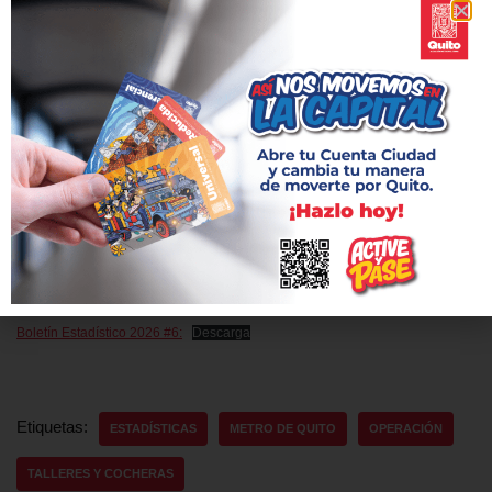
toneladas de CO₂ en Quito, lo que equivale a la preservación de
más de 6,8 millones de árboles. Además, ha generado
beneficios económicos para la ciudad estimados en USD 229
millones, principalmente por ahorro de tiempo para los usuarios,
reducción de costos sociales y menor consumo de
combustibles.
Estos resultados ratifican el impacto positivo del Metro de Quito
en la calidad de vida de la ciudadanía, al conectar a miles de
personas con más oportunidades, mayor ahorro de tiempo y
una movilidad más eficiente y sostenible.
Boletín Estadístico 2026 #6:
Descarga
Etiquetas:
ESTADÍSTICAS
METRO DE QUITO
OPERACIÓN
TALLERES Y COCHERAS