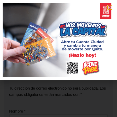
Etiquetas:
AV PICHINCHA
CALLE ORIENTE
CENTRO HISTÓRICO
CIERRE
PLAZA DEL TEATRO
ANTERIOR
SIGUIENTE
Se habilita por completo la Av.
“Luz de América” llega a la
Eloy Alfaro
Estación La Alameda
Deja una respuesta
Tu dirección de correo electrónico no será publicada.
Los
campos obligatorios están marcados con
*
Nombre
*