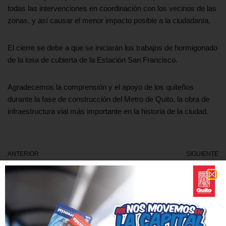
todas las intervenciones en coordinación con los vecinos de las
zonas, y así causar el menor impacto posible a la ciudadanía.
El cierre se debe a que se iniciarán los trabajos de hormigonado
de la losa de cubierta de la Estación San Francisco.
Agradecemos la comprensión y el apoyo de los quiteños
durante la fase de construcción del Metro de Quito, la obra de
infraestructura vial más importante en la historia de la ciudad.
ANTERIOR
SIGUIENTE
Cierre de un tramo de la Av.
Cierre de un tramo de la
Eloy Alfaro entre las calles
Avenida Ajaví
Berlín y Las Casas