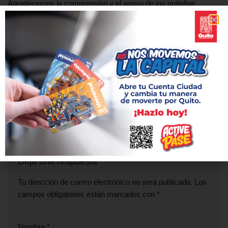
Agradecemos la comprensión y el apoyo de los quiteños
durante la fase de construcción del Metro de Quito, la obra de
infraestructura vial más importante en la historia de la ciudad.
ANTERIOR
SIGUIENTE
Tuneladora Luz de América
Cierre de un día en un tramo
llegó a la estación La
de la calle Sucre
Magdalena
Deja una respuesta
Tu dirección de correo electrónico no será publicada.
Los
campos obligatorios están marcados con
*
Nombre
*