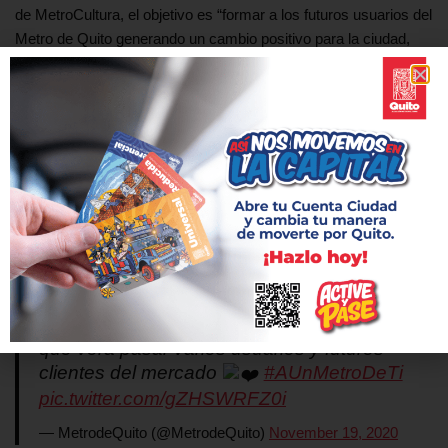
de MetroCultura, el objetivo es “formar a los futuros usuarios del
Metro de Quito generando un cambio positivo para la ciudad,
con mejores hábitos, con mejor cultura ciudadana, con un
sistema de valores que permita convivir armoniosamente.”
La EPMMQ reafirma su compromiso de construir la obra de
movilidad y transporte más importante de la historia moderna de
la ciudad.
Como parte de la segunda jornada de
MetroTalleres, representantes del mercado
Santa Clara visitaron la estación Universidad
Central. L@s caserit@s conocieron el lugar
que verá pasar varios usuarios y futuros
clientes del mercado
#AUnMetroDeTi
pic.twitter.com/gZHSWRFZ0i
— MetrodeQuito (@MetrodeQuito)
November 19, 2020