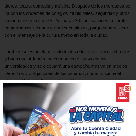
títeres, teatro, comedia y música. Después de los mercados se
irá con los docentes de colegios municipales, seguridad y otros
funcionarios municipales. Se harán 200 activaciones culturales
en parroquias urbanas y rurales en plazas, parques para llegar
con el mensaje de la cultura metro en toda la ciudad.
También se están elaborando textos educativos sobre 54 reglas
y buen uso. Además, se cuenta con el apoyo de las
universidades y se ejecutará una campaña masiva en medios.
Derechos y obligaciones de los usuarios, cómo funciona el
sistema Metro de Quito y cómo utilizar los trenes y estaciones
fueron algunos de los temas que se trataron en el MetroTaller.
Además, se analizaron los beneficios que esta obra brinda, el
tiempo de ahorro que se genera al viajar por debajo de la
superficie en el sistema de transporte masivo más moderno del
país.
Es muy importante tomar en cuenta que todas estas temáticas