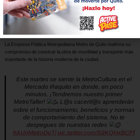
son parte del modelo de gestión social y cultural conocido como
MetroCultura, cuyo principal objetivo es modificar y mejorar el
comportamiento de los usuarios en el sistema de transporte
público y en los espacios públicos de Quito.
La Empresa Pública Metropolitana Metro de Quito reafirma su
compromiso de construir la obra de movilidad y transporte más
importante de la historia moderna de la ciudad.
Este martes se siente la MetroCultura en el
Mercado Iñaquito en donde, en poco
minutos, ¡Tendremos nuestro primer
MetroTaller!
L@s cacerit@s aprenderán
sobre el funcionamiento, beneficios y normas
de comportamiento del sistema. No te
despegues de nuestras redes
#AUnMetroDeTi
pic.twitter.com/S9KQHxBCFf