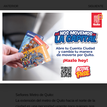
ANTERIOR
SIGUIENTE
Comisión de Movilidad analiza
Concejo debate normas para
Reglamento de Uso del Metro
regular el uso del Metro de
de Quito
Quito
1 comentario en «Más de dos millones y medio de
personas han realizado viajes en el Metro de Quito»
Carmen
RESPONDER
el 22 diciembre, 2023 a las 08:41
Señores Metro de Quito:
La extensión del metro de Quito hacia el norte de la
ciudad es una necesidad urgente para quienes nos