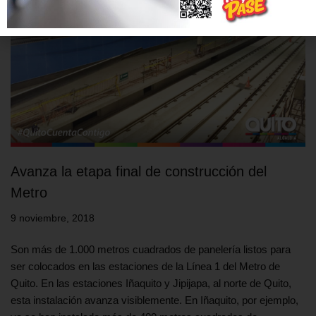
Avanza la etapa final de construcción del
Metro
9 noviembre, 2018
Son más de 1.000 metros cuadrados de panelería listos para
ser colocados en las estaciones de la Línea 1 del Metro de
Quito. En las estaciones Iñaquito y Jipijapa, al norte de Quito,
esta instalación avanza visiblemente. En Iñaquito, por ejemplo,