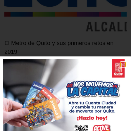
El Metro de Quito y sus primeros retos en
2019
2 enero, 2019
La Empresa Pública Metropolitana Metro de Quito informa a la
ciudadanía los avances que tiene propuestos para los primeros
meses de 2019, año en el que se prevé su entrega y entrada en
operación exitosa. De acuerdo con José Luis Guijarro, gerente
de obra civil, en el primer trimestre de 2019 se podrán observar
avances significativos en cuanto al equipamiento…
Leer más »