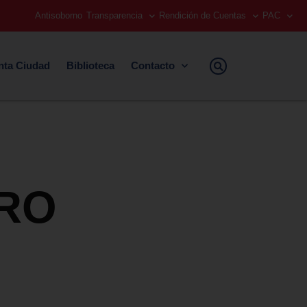
Antisoborno
Transparencia
Rendición de Cuentas
PAC
nta Ciudad
Biblioteca
Contacto
TRO