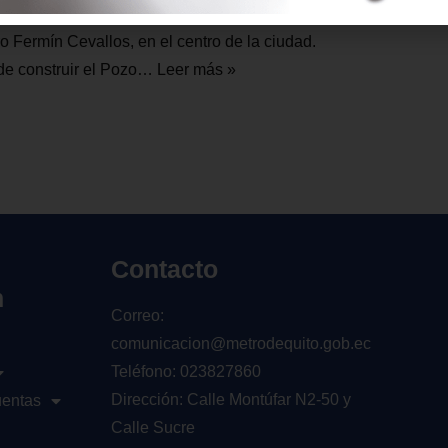
 calle Oriente en el tramo comprendido entre
o Fermín Cevallos, en el centro de la ciudad.
n de construir el Pozo…
Leer más »
Contacto
n
Correo:
comunicacion@metrodequito.gob.ec
Teléfono: 023827860
Dirección: Calle Montúfar N2-50 y
uentas
Calle Sucre