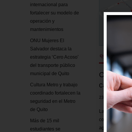
internacional para
fortalecer su modelo de
operación y
mantenimientos
ONU Mujeres El
Salvador destaca la
estrategia ‘Cero Acoso’
del transporte público
Cierre de
municipal de Quito
calle Orie
Cultura Metro y trabajo
coordinado fortalecen la
23 agosto, 2018
seguridad en el Metro
de Quito
La Empresa Púb
comunica a la c
Más de 15 mil
agosto a las 22
estudiantes se