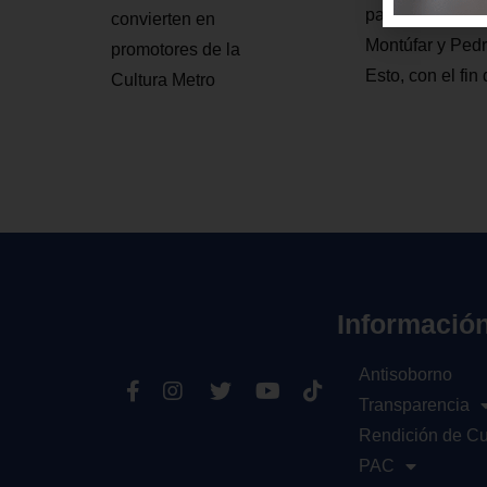
parcialmente la
convierten en
Montúfar y Pedr
promotores de la
Esto, con el fi
Cultura Metro
Informació
Antisoborno
Transparencia
Rendición de C
PAC