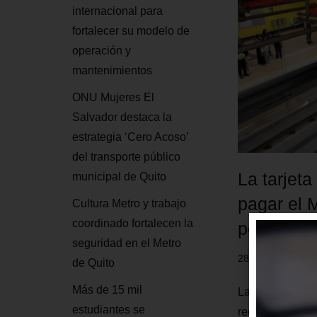
internacional para
fortalecer su modelo de
operación y
mantenimientos
ONU Mujeres El
Salvador destaca la
estrategia ‘Cero Acoso’
del transporte público
La tarjeta
municipal de Quito
pagar el 
Cultura Metro y trabajo
coordinado fortalecen la
peajes
seguridad en el Metro
28 julio, 2023
de Quito
Más de 15 mil
La tarjeta de l
estudiantes se
recaudo en el M