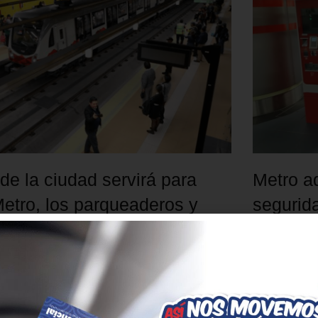
 de la ciudad servirá para
Metro a
Metro, los parqueaderos y
segurida
19 julio, 2023
El Metro de 
de Hardware 
a ciudad se implementará como método de
el sistema d
etro de Quito.