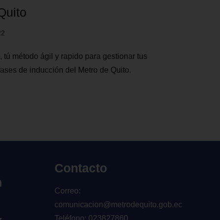
Quito
22
 tú método ágil y rapido para gestionar tus
fases de inducción del Metro de Quito.
Contacto
n
Correo:
comunicacion@metrodequito.gob.ec
Teléfono: 023827860