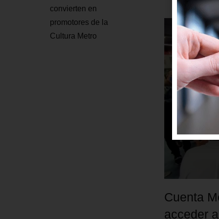
convierten en
promotores de la
Cultura Metro
Cuenta Me
acceder a