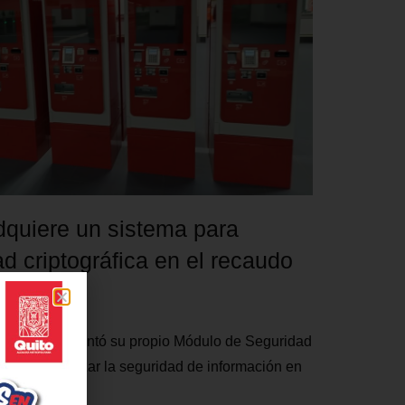
dquiere un sistema para
d criptográfica en el recaudo
Quito implementó su propio Módulo de Seguridad
para garantizar la seguridad de información en
e recaudo.