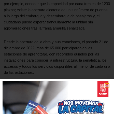
por ejemplo, conocer que la capacidad por cada tren es de 1230
plazas; existe la apertura aleatoria de un sinnúmero de puertas
a lo largo del embarque y desembarque de pasajeros y, el
ciudadano puede esperar tranquilamente la unidad sin
aglomeraciones tras la franja amarilla señalizada.
Desde la apertura de la obra y sus estaciones, el pasado 21 de
diciembre de 2022, más de 65 000 participaron en las
estaciones de aprendizaje, con recorridos guiados por las
instalaciones para conocer la infraestructura, la señalética, los
accesos y todos los servicios disponibles al interior de cada una
de las estaciones.
Norma Correa fue una de las personas que viajó por primera
vez en el Metro de Quito, llegó junto a su esposo e hija desde el
sector de la Ciudadela Ibarra. “Fue una experiencia bien bonita,
súper rápido, muy cómodo, nos hicimos de Quitumbe al
Labrador 35 minutos y eso es lo máximo, pues los que vivimos