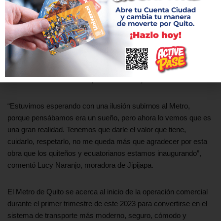
en el sur trasladarse en la superficie nos representa 2 horas”.
Este inicio de los viajes con usuarios se da una vez que se han
implementado los ajustes necesarios para la habilitación de la
plataforma
cuenta Metro Q
y la generación de códigos QR para
los pases. Las fases de inducción son precisamente para
detectar eventualidad e implementar los ajustes necesarios.
“Estuvimos esperando con una ilusión subirnos al Metro,
porque pensábamos era un sueño, pero ahora lo vemos que es
una gran realidad. Tenemos que darle el valor que tiene,
cuidarlo, respetarlo, no me queda más que agradecer por esta
obra que los quiteños y ecuatorianos estamos inaugurando”,
comentó Lucy Naranjo, moradora de Jipijapa.
El Metro de Quito se acerca al inicio de la operación comercial
durante el primer trimestre de este 2023 para convertirse en el
sistema de transporte más moderno, seguro, cómodo y