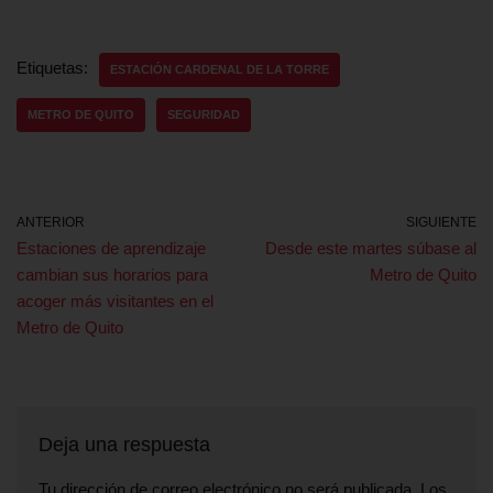
Etiquetas:
ESTACIÓN CARDENAL DE LA TORRE
METRO DE QUITO
SEGURIDAD
ANTERIOR
SIGUIENTE
Estaciones de aprendizaje
Desde este martes súbase al
cambian sus horarios para
Metro de Quito
acoger más visitantes en el
Metro de Quito
Deja una respuesta
Tu dirección de correo electrónico no será publicada.
Los