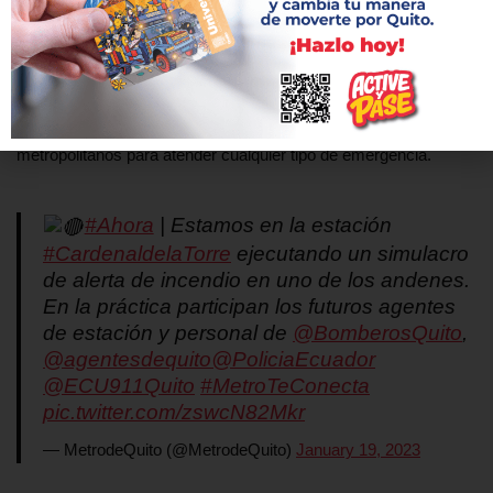
de respuesta de emergencia ante siniestros como el
mencionado. Esto implica una interacción permanente
directamente desde el Puesto Central de Control hacia la central
de gestión del ECU 911. Instó a la ciudadanía a confiar en los
organismos de control y en los sistemas nacionales y
metropolitanos para atender cualquier tipo de emergencia.
#Ahora
| Estamos en la estación
#CardenaldelaTorre
ejecutando un simulacro
de alerta de incendio en uno de los andenes.
En la práctica participan los futuros agentes
de estación y personal de
@BomberosQuito
,
@agentesdequito
@PoliciaEcuador
@ECU911Quito
#MetroTeConecta
pic.twitter.com/zswcN82Mkr
— MetrodeQuito (@MetrodeQuito)
January 19, 2023