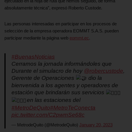
ejecutado en la hoja de ruta que hemos seguido, de forma
absolutamente técnica”, expresó Roberto Custode.
Las personas interesadas en participar en los procesos de
selección de la empresa operadora EOMMT S.A.S. pueden
participar mediante la página web
eommt.ec
.
#BuenasNoticias
Cerramos la jornada informándoles que
Durante el simulacro de hoy
@robercustode
,
Gerente de Operaciones
dio la
bienvenida a los agentes y operadores de
estación que brindarán sus servicios
en las estaciones del
#MetroDeQuito
#MetroTeConecta
pic.twitter.com/C2pwmSe68c
— MetrodeQuito (@MetrodeQuito)
January 20, 2023