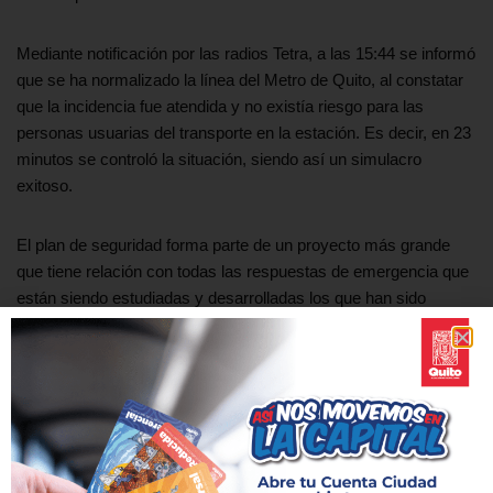
Mediante notificación por las radios Tetra, a las 15:44 se informó
que se ha normalizado la línea del Metro de Quito, al constatar
que la incidencia fue atendida y no existía riesgo para las
personas usuarias del transporte en la estación. Es decir, en 23
minutos se controló la situación, siendo así un simulacro
exitoso.
El plan de seguridad forma parte de un proyecto más grande
que tiene relación con todas las respuestas de emergencia que
están siendo estudiadas y desarrolladas los que han sido
socializadas con las instituciones relacionadas.
Por su parte el Gerente General del Metro de Quito Efraín
Bastidas señaló simultáneamente desde el Puesto de Control
Central, dónde supervisó la operación estratégica de las
acciones interinstitucionales, que se suscribió un convenio con
el ECU 911 para garantizar todas las operaciones y actividades