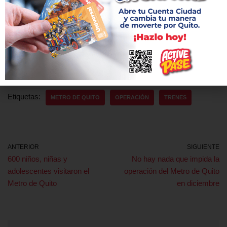
El Metro cuenta con red de telecomunicaciones Tetra
Etiquetas:
METRO DE QUITO
OPERACIÓN
TRENES
ANTERIOR
SIGUIENTE
600 niños, niñas y
No hay nada que impida la
adolescentes visitaron el
operación del Metro de Quito
Metro de Quito
en diciembre