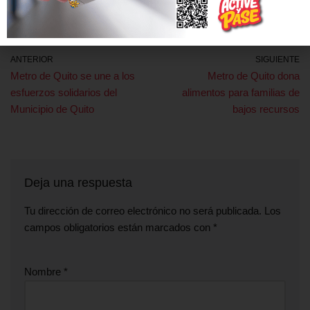
ANTERIOR
SIGUIENTE
Metro de Quito se une a los
Metro de Quito dona
esfuerzos solidarios del
alimentos para familias de
Municipio de Quito
bajos recursos
Deja una respuesta
Tu dirección de correo electrónico no será publicada.
Los
campos obligatorios están marcados con
*
Nombre
*