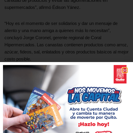
cantidad de productos y evitar las aglomeraciones en
supermercados”, afirmó Édison Yánez.
“Hoy es el momento de ser solidarios y dar un mensaje de
aliento y una mano amiga a quienes más lo necesitan”,
concluyó Jorge Coronel, gerente regional de Coral
Hipermercados. Las canastas contienen productos como arroz,
azúcar, fideos, sal, enlatados y otros productos básicos al mejor
costo posible.
La EPMMQ y el Municipio de Quito agradecen el aporte de
Coral Hipermercados que se lleva a cabo sin costo para el
Distrito Metropolitano para aportar a la estabilidad económica de
la capital. Con estas iniciativas solidarias, el Distrito
Metropolitano podrá salir adelante ante esta crisis sanitaria.
Etiquetas:
COVID-19
METRO
QUITO SOLIDARIO