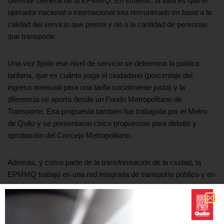
Gerente General de la EPMMQ. En síntesis, la idea es que el
operador nacional o internacional sea remunerado en base a la
calidad del servicio que presta y no a la cantidad de personas
que transporte.
Una vez fijado ese nivel de servicio se determina la política
tarifaria, que es cuánto paga el ciudadano (porcentaje del
ingreso mensual para una tarifa socialmente justa) y la
diferencia se aporta desde un Fondo Metropolitano de
Transporte. Esa propuesta también fue trabajada por el Metro
de Quito y se presentaron cinco propuestas para debate y
aprobación del Concejo Metropolitano.
Además, y cómo parte de la transformación de la ciudad, la
EPMMQ trabajó en una red integrada de transporte público y en
un sistema de recaudo que sea de los mejores de
Latinoamérica “para que los ciudadanos tengan varios medios
de pago y se transforme en una operación muy moderna de
todo el sistema de transporte”, agregó Yánez.