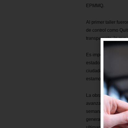
EPMMQ.
Al primer taller fue
de control como Quit
transparente, lo que
Es importante para 
estado del proyecto 
ciudadanía lo que se
estamos inmersos co
La obra presenta a l
avanza en varios fre
semanas iniciará el 
generado ya una prop
ultiman detalles par