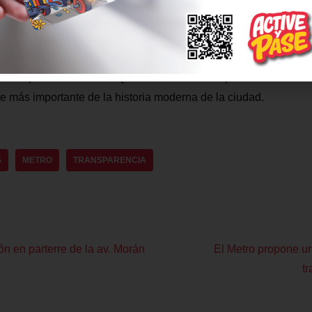
ltimos procesos fueron presentados en el Concejo Metropolitan
pondiente para transformar el sistema de transporte de Quito.
etropolitana Metro de Quito reafirma su compromiso de constru
te más importante de la historia moderna de la ciudad.
S
METRO
TRANSPARENCIA
ón en parterre de la av. Morán
El Metro propone un
tr