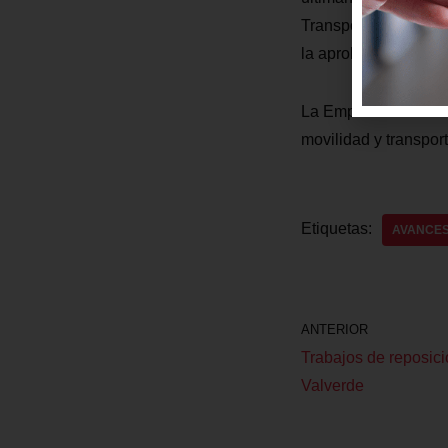
Transporte’. Estos ú
la aprobación corres
La Empresa Pública M
movilidad y transpor
Etiquetas:
AVANCE
ANTERIOR
Trabajos de reposici
Valverde