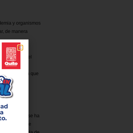
cademia y organismos
ar, de manera
ar a conocer el
resentar a la
a de vida en la que
ral.
ño también se
as próximas
ea del Metro, se ha
te público y se
a ‘Red Integrada de