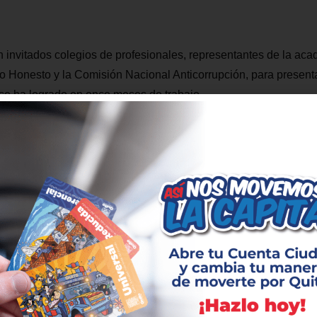
ron invitados colegios de profesionales, representantes de la a
o Honesto y la Comisión Nacional Anticorrupción, para present
 se ha logrado en once meses de trabajo.
la EPMMQ mantener un diálogo abierto con la ciudadanía para d
de transporte emblemático de la ciudad. “Para Metro de Quito, p
 está haciendo no es solo un tema de transparencia, es la form
mo funcionarios públicos”, afirmó Edison Yánez, Gerente Gene
a fecha un avance del 94%. Sin embargo, durante este primer a
ntes de trabajo que no habían sido atendidos previamente: en l
proceso de selección de la empresa operadora de la primera lín
uesta de modelo de gestión pionera en el país para el transpor
a el sistema integrado de recaudo con la reestructuración de un