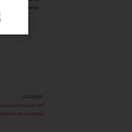
o que debe generar
ir la obra de
SIGUIENTE
a transformación del
ansporte en la capital