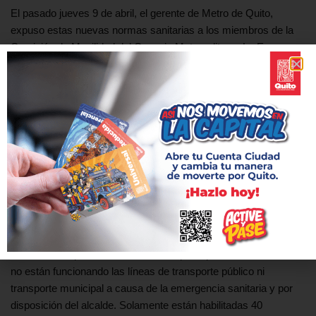
El pasado jueves 9 de abril, el gerente de Metro de Quito,
expuso estas nuevas normas sanitarias a los miembros de la
Comisión de Movilidad del Concejo Metropolitano. La Empresa
Pública Metropolitana Metro de Quito integrará estas nuevas
normas sanitarias en la operación de la primera línea del Metro.
Estas condiciones se agregarán a los índices de calidad y
operación que deberá cumplir la empresa interesada en operar
el Metro de Quito.
De esta forma, el Metro de Quito ratifica su compromiso para
priorizar la salud y el bienestar de los usuarios en el sistema de
transporte municipal más moderno del país. Además, pensando
en la integración de los servicios y en el cuidado de los
habitantes de Quito, son normas básicas de prevención que
deberán ser aplicadas a todo el transporte público. Actualmente
no están funcionando las líneas de transporte público ni
transporte municipal a causa de la emergencia sanitaria y por
disposición del alcalde. Solamente están habilitadas 40