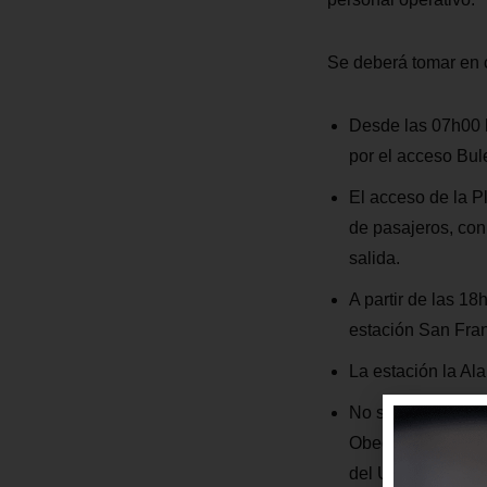
Se deberá tomar en c
Desde las 07h00 h
por el acceso Bul
El acceso de la P
de pasajeros, con 
salida.
A partir de las 18
estación San Fran
La estación la Al
No se podrá trasl
Obedecer las dire
del Usuario.