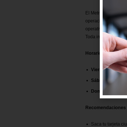
El Metro de Quito co
operación de este su
operativo: Policía M
Toda infracción será
Horarios de operaci
Viernes Santo 2
Sábado 30 de ma
Domingo 31 de 
Recomendaciones 
Saca tu tarjeta ciu