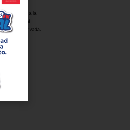
ad que apoyan a la
ará el personal
 y seguridad privada.