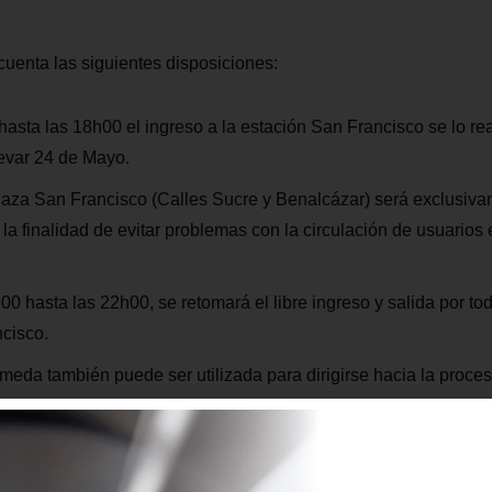
uenta las siguientes disposiciones:
asta las 18h00 el ingreso a la estación San Francisco se lo re
evar 24 de Mayo.
laza San Francisco (Calles Sucre y Benalcázar) será exclusiva
la finalidad de evitar problemas con la circulación de usuarios 
h00 hasta las 22h00, se retomará el libre ingreso y salida por to
cisco.
ameda también puede ser utilizada para dirigirse hacia la proces
adar bultos y objetos mayores a 60 cm de ancho y 60 cm de larg
ctrices del personal del Metro para evitar sanciones de acuerd