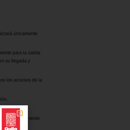
alizará únicamente
mente para la salida
en su llegada y
dos los accesos de la
ión.
o.
o con el Reglamento