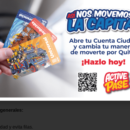
ntará con la coordinación de todas las instituciones de segurid
bsistema de transporte. En la estación San Francisco se duplic
etro, agentes de estación, auxiliares de venta, guías educativos
 sancionada.
ón del Metro de Quito:
9 de marzo:
07h00 a 22h00 (horario de feriado)
rzo:
07h00 a 23h00 (horario de sábado)
marzo:
07h00 a 22h00 (horario de feriado)
generales:
dad y evita filas.