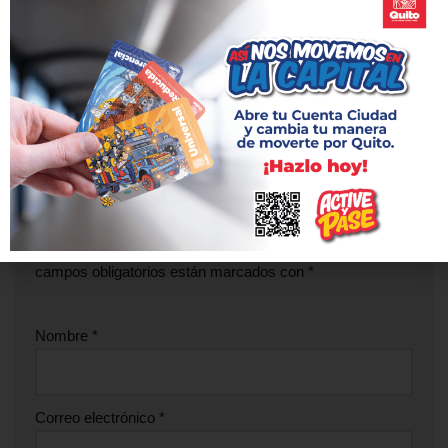
ANTERIOR
SIGUIENTE
Cierre parcial en calle
14 estaciones del Metro
Ramírez Dávalos
culminaron su obra civil
Deja una respuesta
Tu dirección de correo electrónico no será publicada.
Los
campos obligatorios están marcados con
*
Nombre
*
Correo electrónico
*