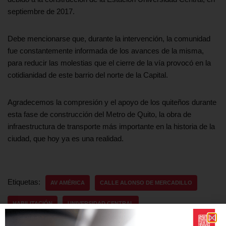
septiembre de 2017.
Debe mencionarse que, durante la intervención, la comunidad
fue constantemente informada de los avances de la misma,
para reducir las molestias que el cierre de la vía provocó en la
cotidianidad de este barrio del norte de la Capital.
Agradecemos la compresión y el apoyo de los quiteños durante
esta fase de construcción del Metro de Quito, la obra de
infraestructura de transporte más importante en la historia de la
ciudad, que hoy ya es una realidad.
Etiquetas:
AV AMÉRICA
CALLE ALONSO DE MERCADILLO
HABILITACIÓN
UNIVERSIDAD CENTRAL