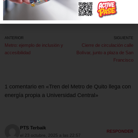
TRENES
ANTERIOR
SIGUIENTE
Metro: ejemplo de inclusión y
Cierre de circulación calle
accesibilidad
Bolívar, junto a plaza de San
Francisco
1 comentario en «Tren del Metro de Quito llega con
energía propia a Universidad Central»
PTS Terbaik
RESPONDER
el 23 octubre, 2025 a las 22:57