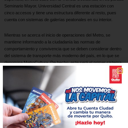
Seminario Mayor. Universidad Central es una estación con
cinco accesos y tiene una estructura diferente al resto, pues
cuenta con sistemas de galerías peatonales en su interior.
Mientras se acerca el inicio de operaciones del Metro, se
mantiene informando a la ciudadanía las normas de
comportamiento y convivencia que se deben considerar dentro
del sistema de transporte más moderno del país, en lo que se
denomina MetroCultura. De hecho, este será el primer sistema
masivo que cuente con un manual de usuario.
La EPMMQ reafirma su compromiso de construir la obra de
movilidad y transporte más importante de la historia moderna de
la ciudad.
Etiquetas:
FASE DE PRUEBAS
METRO
MOVIMIENTO