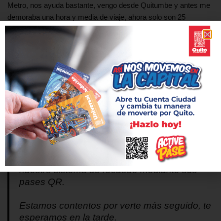
Metro, nos ayuda bastante, vengo desde Quitumbe y antes me
demoraba una hora y media de viaje, ahora solo son 25
minutos”, comentó Andrés Simba, usuario.
Desde el 23 de enero de 2023 se han realizado 250 viajes de
extremo a extremo en los trenes del Metro de Quito,
acumulando más de 4 500 kilómetros recorridos y movilizando
a alrededor de 80 mil personas.
#HOY
| Desde las 7 AM miles de ciudadanas
y ciudadanos acudieron a nuestras
estaciones. Interactuaron al ingreso y salida
con los validadores que harán parte de
nuestro sistema de recaudo mediante sus
pases QR.
Estamos contentos por verte más seguido, te
esperamos en la tarde.