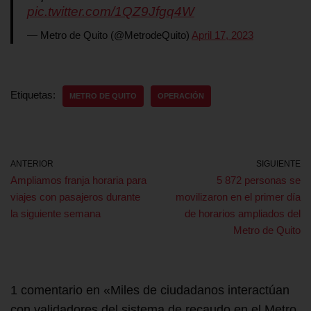
pic.twitter.com/1QZ9Jfgq4W
— Metro de Quito (@MetrodeQuito)
April 17, 2023
Etiquetas:
METRO DE QUITO
OPERACIÓN
ANTERIOR
SIGUIENTE
Ampliamos franja horaria para
5 872 personas se
viajes con pasajeros durante
movilizaron en el primer día
la siguiente semana
de horarios ampliados del
Metro de Quito
1 comentario en «Miles de ciudadanos interactúan
con validadores del sistema de recaudo en el Metro