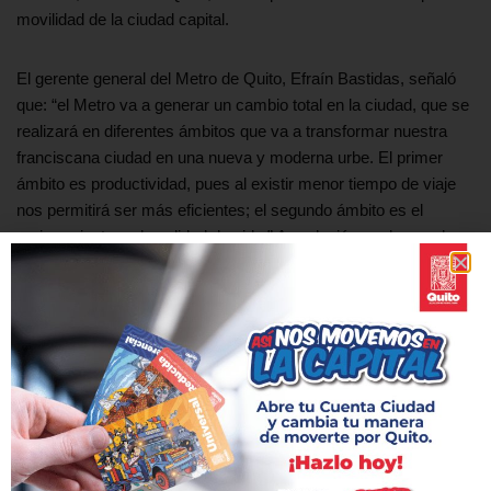
movilidad de la ciudad capital.
El gerente general del Metro de Quito, Efraín Bastidas, señaló
que: “el Metro va a generar un cambio total en la ciudad, que se
realizará en diferentes ámbitos que va a transformar nuestra
franciscana ciudad en una nueva y moderna urbe. El primer
ámbito es productividad, pues al existir menor tiempo de viaje
nos permitirá ser más eficientes; el segundo ámbito es el
mejoramiento en la calidad de vida.” Agradeció a cada una de
las empresas y técnicos que han participado en la
consolidación de este sistema de movilidad.
Verónica Sevilla, Presidenta de la empresa operadora EOMMT
S.A.S, expresó “estamos trabajando de una manera
coordinada, lo hemos hecho con la empresa del Metro de Quito,
lo hemos hecho con las instituciones de seguridad y bajo los
estándares internacionales, de la gran experiencia que tienen el
Metro de Medellín y Transdev. Hemos hecho este proceso de