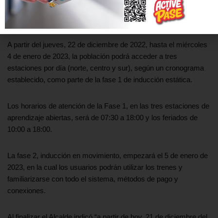
manera gradual y de manera absolutamente responsable,
técnica, en los tiempos que deben ser y de forma ordenada.”
A partir del jueves, 22 de diciembre de 2022, hasta el miércoles
4 de enero de 2023, la población podrá acceder a tres
estaciones por día (norte, centro y sur), según un cronograma
establecido, como parte de la fase 1 de inducción estática.
Los horarios de atención de la Fase 1, en las tres estaciones de
aprendizaje abiertas, será de 07:30 a 18:00 y los feriados de
10:00 a 18:00.
La fase 2, inducción en movimiento, empezará el 5 de enero de
2023, en la cual los usuarios podrán utilizar los trenes y
familiarizarse con todo el sistema, métodos de pago y
conexiones.
Al finalizar el Alcalde indicó “a partir de hoy, 21 de diciembre del