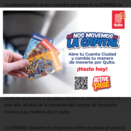
La administración de los contratos por parte de la EPMMQ se
realizará con el soporte de un asesor técnico internacional a
modo de fiscalizador. Cabe resaltar que esto implica también el
seguimiento de los períodos de garantía, tanto en la
construcción como en los equipos e instalaciones que deberán
ejecutarse durante la explotación comercial.
Una vez recibidos los parámetros técnicos, el estructurador
acompañará a la Empresa Metro, en el levantamiento de los
términos de referencia y toda la documentación precontractual.
A inicios del segundo semestre del año se deberá realizar la
adjudicación del contrato del operador del Metro de Quito a una
empresa pública internacional, iniciar las pruebas preoperativas
(marcha en blanco) y dar paso, durante el último trimestre de
este año, al inicio de la operación del sistema de transporte
masivo más moderno de Ecuador.
La EPMMQ mantiene el compromiso firme de iniciar el servicio