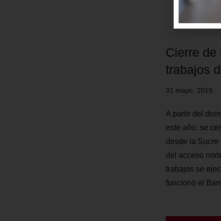
Cierre de 
trabajos 
31 mayo, 2019
A partir del dom
este año, se cer
desde la Sucre h
del acceso nort
trabajos se eje
funcionó el Ba