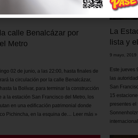
La Esta
la calle Benalcázar por
lista y 
del Metro
9 mayo, 2019
Este jueves 
ingo 02 de junio, a las 22:00, hasta finales de
las autorida
rará la circulación por la calle Benalcázar,
San Francisc
asta la Bolívar, para terminar la construcción
15 estaciones
e a la estación San Francisco del Metro, los
presentes el
cutan en una edificación patrimonial donde
Sonnenholzne
nco Pichincha, en la esquina de…
Leer más »
internaciona