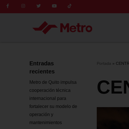
Saltar
al
contenido
Entradas
Portada
»
CENTR
recientes
CE
Metro de Quito impulsa
cooperación técnica
internacional para
fortalecer su modelo de
operación y
mantenimientos