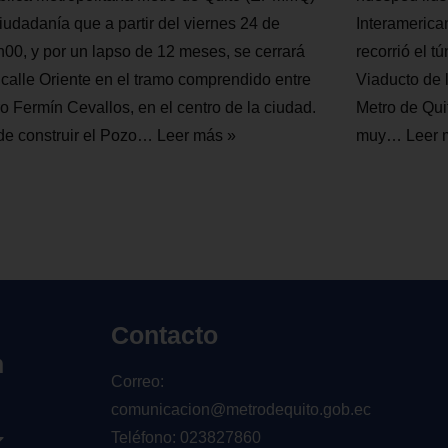
Interamerica
iudadanía que a partir del viernes 24 de
recorrió el t
h00, y por un lapso de 12 meses, se cerrará
Viaducto de 
 calle Oriente en el tramo comprendido entre
Metro de Qui
o Fermín Cevallos, en el centro de la ciudad.
muy…
Leer 
n de construir el Pozo…
Leer más »
Contacto
n
Correo:
comunicacion@metrodequito.gob.ec
Teléfono: 023827860