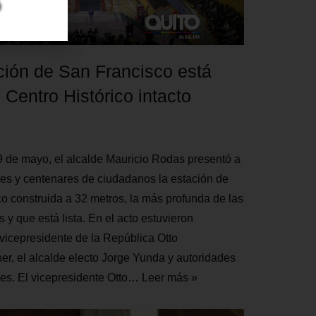
ción de San Francisco está
el Centro Histórico intacto
9 de mayo, el alcalde Mauricio Rodas presentó a
des y centenares de ciudadanos la estación de
o construida a 32 metros, la más profunda de las
 y que está lista. En el acto estuvieron
 vicepresidente de la República Otto
r, el alcalde electo Jorge Yunda y autoridades
les. El vicepresidente Otto…
Leer más »