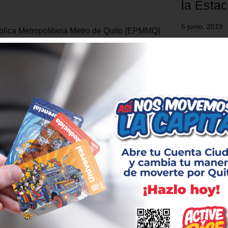
la Esta
5 junio, 2019
lica Metropolitana Metro de Quito (EPMMQ)
udadanía que durante la jornada de
La Estación 
 ocurrida entre el lunes 7 y el miércoles 9 de
Metro de Qui
apital, se han reportado un número importante
y tendrá en 
, daños y saqueos en diferentes frentes de
historia y el
a 1 del Metro. Hasta el momento se identifica
zonas más e
 »
hasta el mín