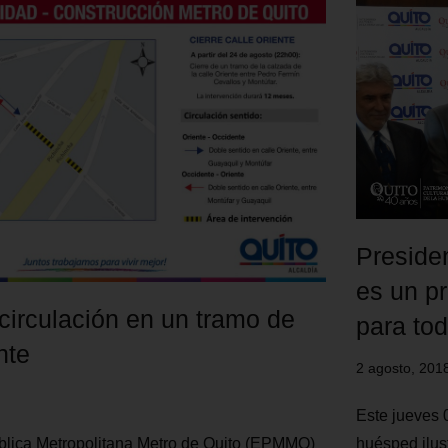
Presiden
es un p
 circulación en un tramo de
para to
nte
2 agosto, 201
Este jueves 
huésped ilus
lica Metropolitana Metro de Quito (EPMMQ)