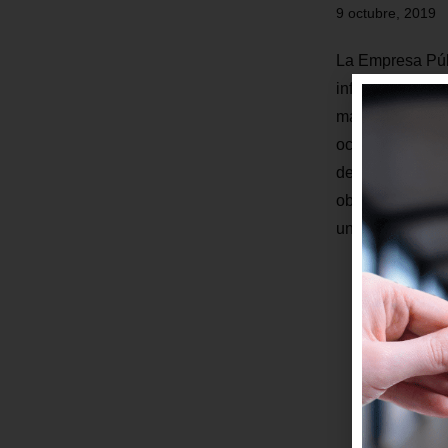
9 octubre, 2019
La Empresa Púb
informa a la ci
manifestaciones
octubre en la c
de afectaciones
obra de la Líne
una…
Leer más