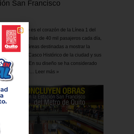
ción San Francisco
San Francisco es el corazón de la Línea 1 del
to. Recibirá a más de 40 mil pasajeros cada día,
sus espacios, áreas destinadas a mostrar la
 desarrollo del Casco Histórico de la ciudad y sus
mblemáticas. En su diseño se ha considerado
imo detalle del…
Leer más »