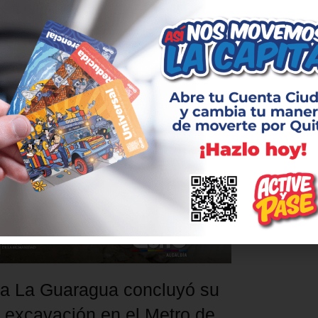
Arbolito, la 
nida a la comunidad. La intervención, que
operación. D
del año pasado, se ejecutó para generar el
túnel…
Leer
ión de dos de las tres tuneladoras…
Leer más
a La Guaragua concluyó su
e excavación en el Metro de