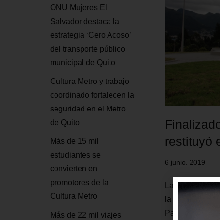
ONU Mujeres El
Salvador destaca la
estrategia ‘Cero Acoso’
del transporte público
municipal de Quito
Cultura Metro y trabajo
coordinado fortalecen la
seguridad en el Metro
Finalizado
de Quito
restituyó 
Más de 15 mil
estudiantes se
6 junio, 2019
convierten en
promotores de la
La Empresa Públ
Cultura Metro
la ciudadanía qu
Parque de El Arb
Más de 22 mil viajes