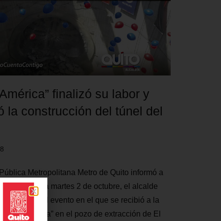
América” finalizó su labor y
 la construcción del túnel del
18
ública Metropolitana Metro de Quito informó a
, que este día martes 2 de octubre, el alcalde
s presidió el evento en el que se recibió a la
Luz de América” en el pozo de extracción de El