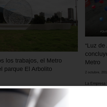
“Luz de 
concluyó
s los trabajos, el Metro
Metro
el parque El Arbolito
2 octubre, 20
La Empresa P
la ciudadanía
ica Metropolitana Metro de Quito informa a
Mauricio Roda
e, una vez finalizados los trabajos en el
tuneladora “
olito, el miércoles 5 de junio se ha devuelto