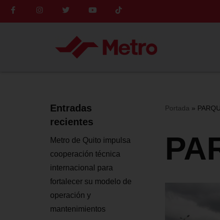
Saltar
al
contenido
Entradas
Portada
»
PARQU
recientes
PA
Metro de Quito impulsa
cooperación técnica
internacional para
fortalecer su modelo de
operación y
mantenimientos