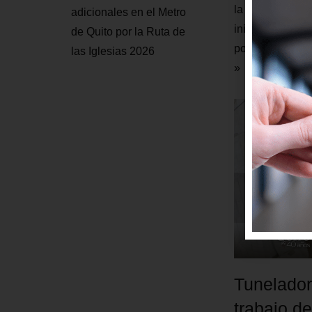
la zona interve
adicionales en el Metro
inició en abril 
de Quito por la Ruta de
pozo de extracc
las Iglesias 2026
»
Tunelador
trabajo d