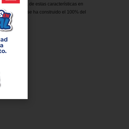
última máquina de estas características en
e este modo, se ha construido el 100% del
 más »