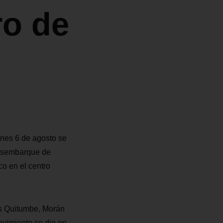
ro de
rnes 6 de agosto se
desembarque de
co en el centro
es Quitumbe, Morán
ovimiento se dio en