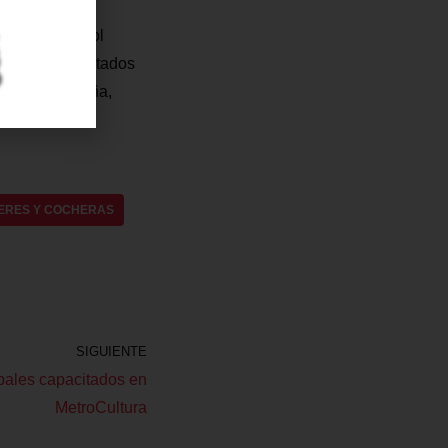
entro de Control
car que los estados
ó Javier Vilaña,
ERES Y COCHERAS
SIGUIENTE
pales capacitados en
MetroCultura