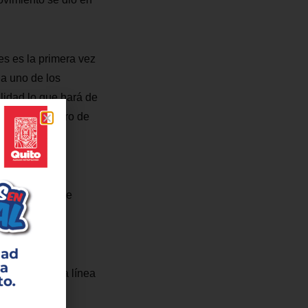
ues es la primera vez
da uno de los
alidad lo que hará de
General de Metro de
e sistema de
irá conectar de
eva a cabo la
 de la primera línea