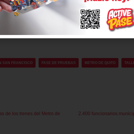
ios de viaje, la coordinación del personal de estaciones y del C
jeros que realizan embarque y desembarque, nos permite verifi
 la unidad se cumplan tal como en las pruebas en vacío” explic
terial rodante certificado.
N SAN FRANCISCO
FASE DE PRUEBAS
METRO DE QUITO
TALL
s de los trenes del Metro de
2.400 funcionarios munici