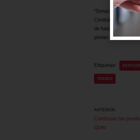
“Simular los itinerar
Central, ya con pasa
de funcionamiento de
primer operador de ma
Etiquetas:
ESTACIÓ
TRENES
ANTERIOR
Continúan las prueba
Quito