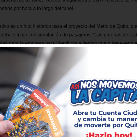
tros por hora a lo largo del túnel.
tivo es un hito histórico para el proyecto del Metro de Quito, p
rueba similar con simulación de pasajeros. “Las pruebas de ca
arias para la empresa para identificar a tiempo cualquier eventu
orte el más seguro del país», recalcó Allan Peñafiel, Gerente 
ios a las fases de pre-operación y operación comercial de est
uenta con la tecnología más moderna de Latinoamérica y permit
e con el sur de la ciudad en aproximadamente 34 minutos.
imiento de trenes son parte del proceso técnico mientras se ll
al rodante como parte de los equipos que componen el proyecto