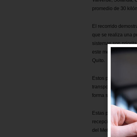
promedio de 30 kilóme
El recorrido demostra
que se realiza una p
sistemas son priorit
este medio de transp
Quito.
Estos pasos son prev
transporte masivo, c
forma segura el nort
Estas pruebas de mov
recepción del materi
del Metro de Quito.