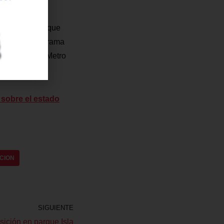
os y técnicos que
mplir el cronograma
 servicio del Metro
 sobre el estado
CION
SIGUIENTE
osición en parque Isla