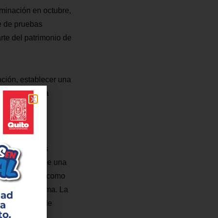
lminación en octubre,
se de pruebas
rte del patrimonio de
ación, establecer una
 trabaja en una
nto nuestros
Flores.
s alternativas
ión a través de una
e preoperación como
manera autónoma. La
ha del Metro de