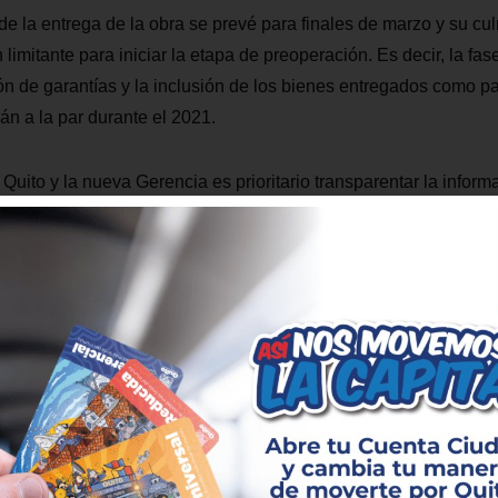
e la entrega de la obra se prevé para finales de marzo y su cu
 limitante para iniciar la etapa de preoperación. Es decir, la fa
ión de garantías y la inclusión de los bienes entregados como pa
án a la par durante el 2021.
Quito y la nueva Gerencia es prioritario transparentar la inform
jar enfocados en un Sistema Integrado de Transporte, “la ciudad
transporte público, el Metro de Quito es parte de esto y por lo ta
cer los pormenores de la planificación del servicio”, asegura 
de contratación desde la Gerencia de la EPMMQ se analizan do
gal y las competencias de la Empresa: La primera es la operac
nternacional que acompañe a Metro de Quito tanto en la fase d
 hasta que se obtenga la capacidad técnica para manejarlo de 
es contratar un operador que se encargue de la puesta en marc
tación de estos servicios.