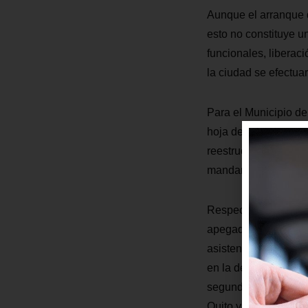
Aunque el arranque d
esto no constituye un
funcionales, liberac
la ciudad se efectuar
Para el Municipio de 
hoja de ruta y traba
reestructuración del 
mandantes deben cono
Respecto al modelo 
apegadas al marco le
asistencia técnica i
en la de operación,
segunda alternativa 
Quito y pagar la pres