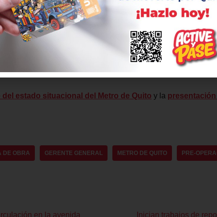
decisiones, la EPMMQ trabaja en los informes legales, financier
rio establecer la definición del modelo de contratación y así cu
r que en diciembre 2021 la ciudadanía pueda acceder y probar el
 la operación comercial.
 del estado situacional del Metro de Quito
y la
presentación
 DE OBRA
GERENTE GENERAL
METRO DE QUITO
PRE-OPERA
irculación en la avenida
Inician trabajos de rep