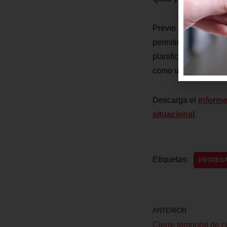
Previo a la toma de 
permitirán al Directo
planificado; es deci
como un preámbulo a
Descarga el
informe
situacional
.
Etiquetas:
ENTREGA
ANTERIOR
Cierre temporal de c