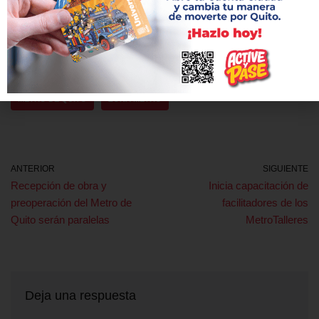
ciudadanía.
Etiquetas:
CALLE ISLA TORTUGA
ESTACIÓN JIPIJAPA
METRO DE QUITO
ZONA METRO
ANTERIOR
SIGUIENTE
Recepción de obra y
Inicia capacitación de
preoperación del Metro de
facilitadores de los
Quito serán paralelas
MetroTalleres
Deja una respuesta