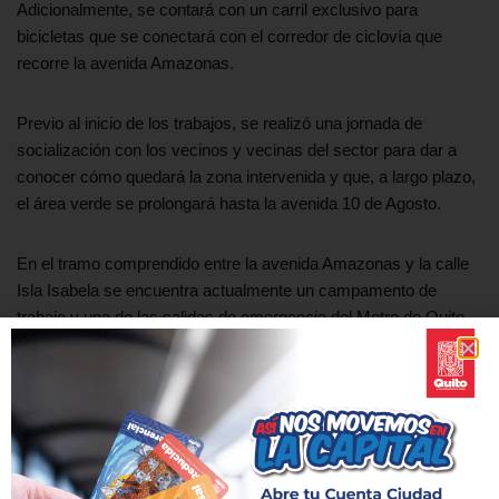
Adicionalmente, se contará con un carril exclusivo para
bicicletas que se conectará con el corredor de ciclovía que
recorre la avenida Amazonas.
Previo al inicio de los trabajos, se realizó una jornada de
socialización con los vecinos y vecinas del sector para dar a
conocer cómo quedará la zona intervenida y que, a largo plazo,
el área verde se prolongará hasta la avenida 10 de Agosto.
En el tramo comprendido entre la avenida Amazonas y la calle
Isla Isabela se encuentra actualmente un campamento de
trabajo y una de las salidas de emergencia del Metro de Quito.
Serán tres meses de trabajo para reponer el parque de la Isla
Tortuga con un atractivo mayor que como se encontraba antes
de la intervención por la construcción del Metro de Quito. Así se
convierte en una nueva Zona Metro, sumándose a los más de
60 sectores que el Metro de Quito ha entregado ya a la