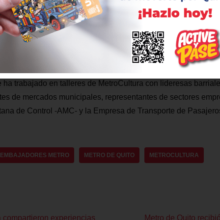
ortante que los agentes y el personal administrativo de la AMT, 
s de MetroCultura porque forman parte importante de la nueva 
cien las operaciones del Metro de Quito”, comentó María José E
l de la Epmmq.
ha trabajado en talleres de MetroCultura con lideresas barriale
tes de mercados municipales, representantes de sectores empre
itana de Control -AMC- y la Empresa de Transporte de Pasajero
EMBAJADORES METRO
METRO DE QUITO
METROCULTURA
 compartieron experiencias
Metro de Quito recibió 