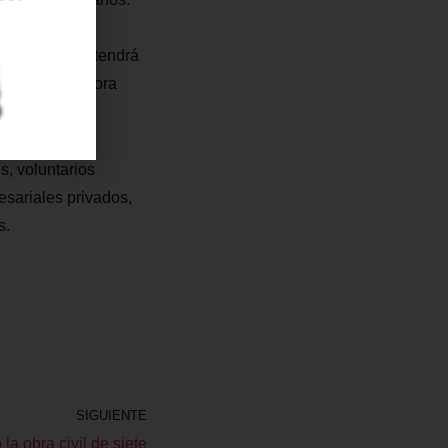
se capaciten y
dinámica que tendrá
scobar, directora
s, voluntarios
sariales privados,
s.
SIGUIENTE
la obra civil de siete