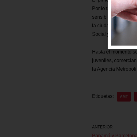
Por lo tanto, “es imp
sensibilicen en tema
la ciudad cuando ini
Social y Patrimonia
Hasta el momento se 
juveniles, comercian
la Agencia Metropol
Etiquetas:
AMT
ANTERIOR
Panamá y Barcelona