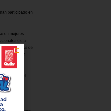
han participado en
rse en mejores
tucionales es la
as a los accesos de
la ciudad en 34
dad Central del
sobre
encia en el
mejores ciudadanos.