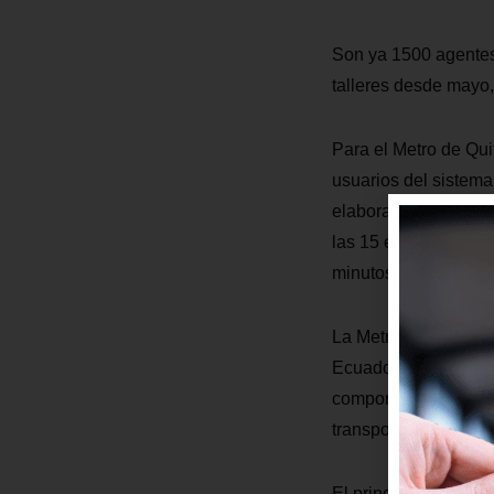
Son ya 1500 agentes
talleres desde mayo, 
Para el Metro de Qui
usuarios del sistema 
elaboración de plane
las 15 estaciones de
minutos.
La MetroCultura es 
Ecuador que sensibil
comportamientos y v
transporte público.
El principio del que