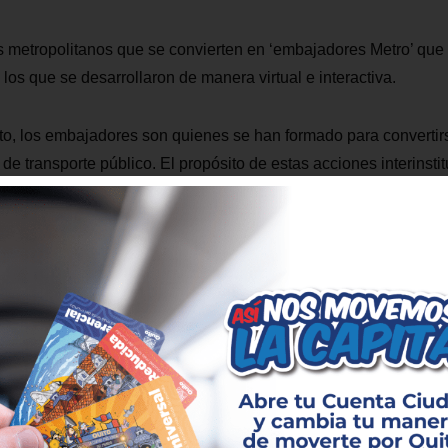
 metropolitanos que se convierten en ‘embajadores Metro’ que 
los que se desarrollaron de manera virtual e interactiva.
to, los embajadores son quienes se han formado para converti
de transporte público. El propósito de estas acciones interinsti
s de movilidad que faciliten la circulación en las zonas cercan
l nuevo sistema subterráneo que conectará el norte y el sur de 
un modelo de gestión elaborado en cooperación con la Universi
izará a los actuales y futuros pasajeros del transporte masivo 
alores ciudadanos, encaminándolos así hacia una mejor conviv
 parte este modelo de gestión social es: mejores usuarios son 