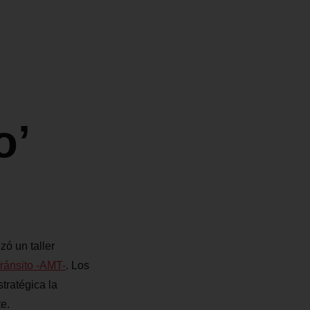
o’
zó un taller
ránsito -AMT-
. Los
stratégica la
e.