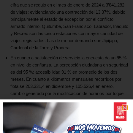
cifra que se redujo en el mes de enero de 2024 a 3’841.282
de viajes; evidenciando una contracción del 13,37%, debido
principalmente al estado de excepción por el conflicto
armado interno. Quitumbe, San Francisco, Labrador, Iñaquito
y Recreo son las cinco estaciones con mayor cantidad de
viajes registrados. Las de menor demanda son Jipijapa,
Cardenal de la Torre y Pradera.
En cuanto a satisfacción de servicio la encuesta da un 95 %
en nivel de confianza. La percepción ciudadana en seguridad
es del 95 %; accesibilidad 91 % en promedio de los dos
meses. En cuanto a kilómetros mensuales recorridos por
flota se 203.331,4 en diciembre y 195.526,4 en enero,
cambio generado por la modificación de horarios por toque
de queda.
En dos meses se han creado 448.367 ‘Cuentas Ciudad’,
162.194 cédulas vinculadas, 158.521 ‘Tarjetas Ciudad’
entregadas.