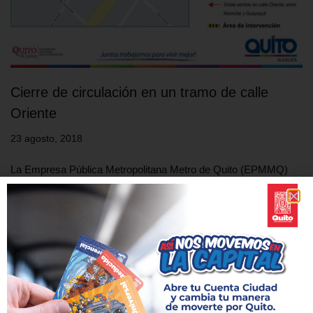
Cierre de circulación en un tramo de calle
Oriente
23 agosto, 2018
La Empresa Pública Metropolitana Metro de Quito (EPMMQ)
comunica a la ciudadanía que a partir del viernes 24 de agosto a
las 22h00, y por un lapso de 12 meses, se cerrará parcialmente
la calle Oriente en el tramo comprendido entre Montúfar y Pedro
Fermín Cevallos, en el centro de la ciudad. Esto, con el fin de
construir el Pozo…
Leer más »