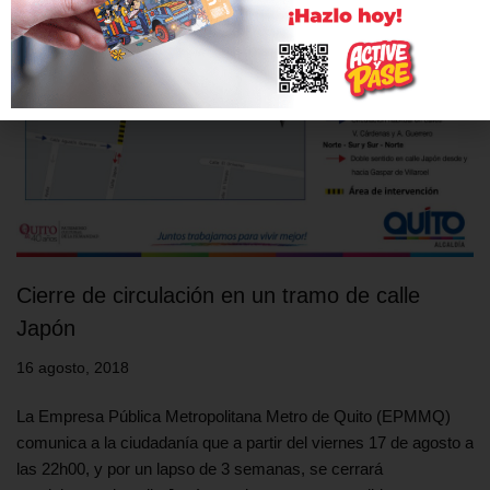
Cierre de circulación en un tramo de calle
Japón
16 agosto, 2018
La Empresa Pública Metropolitana Metro de Quito (EPMMQ)
comunica a la ciudadanía que a partir del viernes 17 de agosto a
las 22h00, y por un lapso de 3 semanas, se cerrará